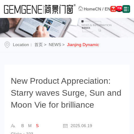
CN
/
EN
Home
Location：
首页
>
NEWS
>
Jianjing Dynamic
New Product Appreciation:
Starry waves Surge, Sun and
Moon Vie for brilliance
B
M
S
2025.06.19
Clicks：223